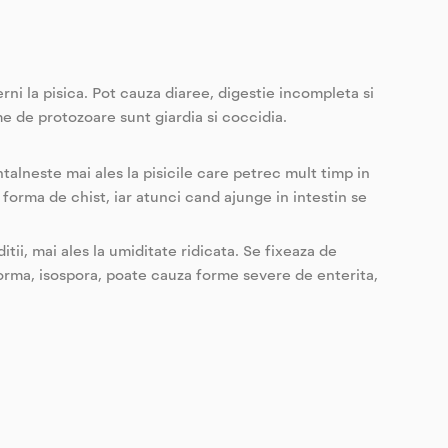
rni la pisica. Pot cauza diaree, digestie incompleta si
rme de protozoare sunt giardia si coccidia.
talneste mai ales la pisicile care petrec mult timp in
 forma de chist, iar atunci cand ajunge in intestin se
tii, mai ales la umiditate ridicata. Se fixeaza de
forma, isospora, poate cauza forme severe de enterita,