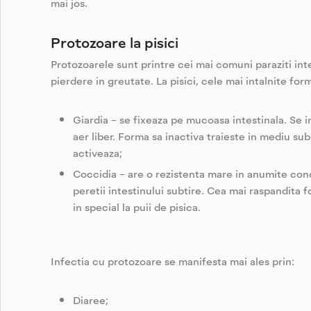
mai jos.
Protozoare la pisici
Protozoarele sunt printre cei mai comuni paraziti inte
pierdere in greutate. La pisici, cele mai intalnite fo
Giardia – se fixeaza pe mucoasa intestinala. Se in
aer liber. Forma sa inactiva traieste in mediu sub
activeaza;
Coccidia – are o rezistenta mare in anumite condi
peretii intestinului subtire. Cea mai raspandita 
in special la puii de pisica.
Infectia cu protozoare se manifesta mai ales prin:
Diaree;