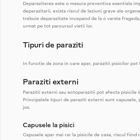
Deparazitarea este o masura preventiva esentiala impotr
deparazitarii, exista riscul de leziuni grave ale organe
trebuie deparazitate incepand de la o varsta frageda
urmat pe tot parcursul vietii lor.
Tipuri de paraziti
In functie de zona in care apar, parazitii pisicilor pot f
Paraziti externi
Parazitii externi sau ectoparazitii pot afecta pisicile 
Principalele tipuri de paraziti externi sunt capusele, 
jos.
Capusele la pisici
Capusele apar mai rar la pisicile de casa, riscul fiind