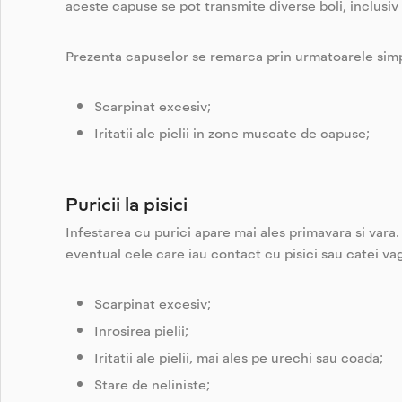
aceste capuse se pot transmite diverse boli, inclusiv p
Prezenta capuselor se remarca prin urmatoarele si
Scarpinat excesiv;
Iritatii ale pielii in zone muscate de capuse;
Puricii la pisici
Infestarea cu purici apare mai ales primavara si vara. 
eventual cele care iau contact cu pisici sau catei va
Scarpinat excesiv;
Inrosirea pielii;
Iritatii ale pielii, mai ales pe urechi sau coada;
Stare de neliniste;