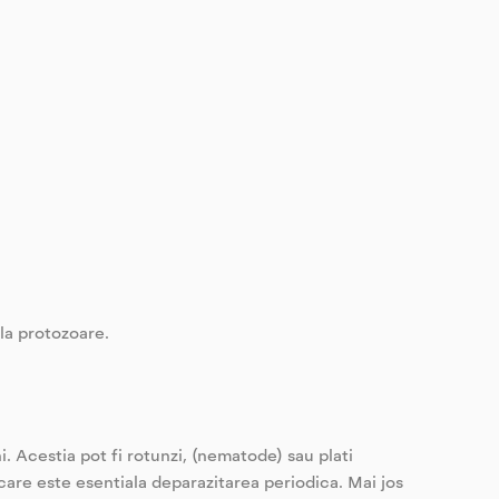
fla protozoare.
i. Acestia pot fi rotunzi, (nematode) sau plati
are este esentiala deparazitarea periodica. Mai jos