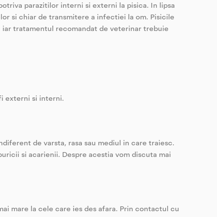
iva parazitilor interni si externi la pisica. In lipsa
lor si chiar de transmitere a infectiei la om. Pisicile
, iar tratamentul recomandat de veterinar trebuie
i externi si interni.
indiferent de varsta, rasa sau mediul in care traiesc.
puricii si acarienii. Despre acestia vom discuta mai
 mai mare la cele care ies des afara. Prin contactul cu