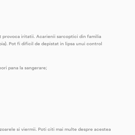
 provoca iritatii. Acarienii sarcoptici din familia
. Pot fi dificil de depistat in lipsa unui control
eori pana la sangerare;
ozoarele si viermii. Poti citi mai multe despre acestea