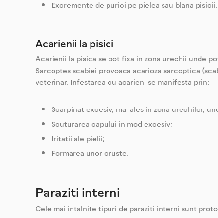
Excremente de purici pe pielea sau blana pisicii.
Acarienii la pisici
Acarienii la pisica se pot fixa in zona urechii unde pot
Sarcoptes scabiei provoaca acarioza sarcoptica (scabia)
veterinar. Infestarea cu acarieni se manifesta prin:
Scarpinat excesiv, mai ales in zona urechilor, un
Scuturarea capului in mod excesiv;
Iritatii ale pielii;
Formarea unor cruste.
Paraziti interni
Cele mai intalnite tipuri de paraziti interni sunt prot