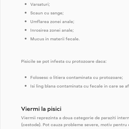
Varsaturi;
Scaun cu sange;
Umflarea zonei anale;
Inrosirea zonei anale;
Mucus in materii fecale.
Pisicile se pot infesta cu protozoare daca:
Folosesc o litiera contaminata cu protozoare;
Isi ling blana contaminata cu fecale in care se a
Viermi la pisici
Viermii reprezinta a doua categorie de paraziti intern
(cestode). Pot cauza probleme severe, motiv pentru c