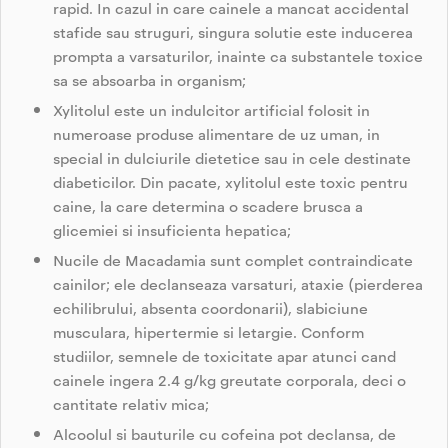
rapid. In cazul in care cainele a mancat accidental
stafide sau struguri, singura solutie este inducerea
prompta a varsaturilor, inainte ca substantele toxice
sa se absoarba in organism;
Xylitolul este un indulcitor artificial folosit in
numeroase produse alimentare de uz uman, in
special in dulciurile dietetice sau in cele destinate
diabeticilor. Din pacate, xylitolul este toxic pentru
caine, la care determina o scadere brusca a
glicemiei si insuficienta hepatica;
Nucile de Macadamia sunt complet contraindicate
cainilor; ele declanseaza varsaturi, ataxie (pierderea
echilibrului, absenta coordonarii), slabiciune
musculara, hipertermie si letargie. Conform
studiilor, semnele de toxicitate apar atunci cand
cainele ingera 2.4 g/kg greutate corporala, deci o
cantitate relativ mica;
Alcoolul si bauturile cu cofeina pot declansa, de