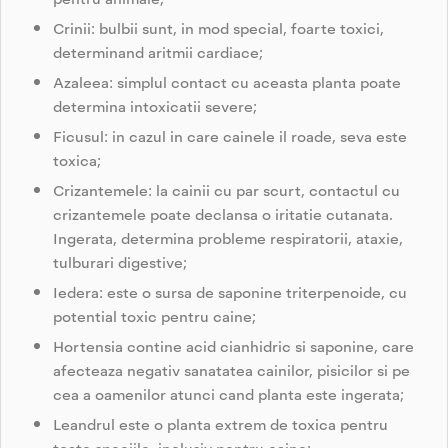
pentru animale;
Crinii: bulbii sunt, in mod special, foarte toxici,
determinand aritmii cardiace;
Azaleea: simplul contact cu aceasta planta poate
determina intoxicatii severe;
Ficusul: in cazul in care cainele il roade, seva este
toxica;
Crizantemele: la cainii cu par scurt, contactul cu
crizantemele poate declansa o iritatie cutanata.
Ingerata, determina probleme respiratorii, ataxie,
tulburari digestive;
Iedera: este o sursa de saponine triterpenoide, cu
potential toxic pentru caine;
Hortensia contine acid cianhidric si saponine, care
afecteaza negativ sanatatea cainilor, pisicilor si pe
cea a oamenilor atunci cand planta este ingerata;
Leandrul este o planta extrem de toxica pentru