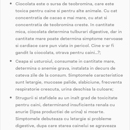
Ciocolata este o sursa de teobromina, care este
toxica pentru caine si pentru alte animale. Cu cat
concentratia de cacao e mai mare, cu atat si
concentratia de teobromina creste. In cantitate
mica, ciocolata determina tulburari digestive, dar in
cantitate mare poate determina simptome nervoase
si cardiace care pun viata in pericol. Cine s-ar fi
gandit la ciocolata, otrava pentru caini…?;
Ceapa si usturoiul, consumate in cantitate mare,
determina o anemie grava, instalata in decurs de
cateva zile de la consum. Simptomele caracteristice
sunt letargie, mucoase palide, slabiciune, frecventa
respiratorie crescuta, urina deschisa la culoare;
Strugurii si stafidele au un inalt grad de toxicitate
pentru caini, determinand insuficienta renala cu
anurie (lipsa productiei de urina) si moarte.
Simptomele debuteaza cu letargie si probleme
digestive, dupa care starea cainelui se agraveaza