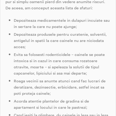
pur si simplu oamenii pierd din vedere anumite riscuri.
De aceea, am conceput aceasta lista de sfaturi:
Depoziteaza medicamentele in dulapuri incuiate sau
in sertare la care nu poate ajunge;
Depoziteaza produsele pentru curatenie, solventii,
antigelul in spatii la care cainele nu are niciodata
acces;
Evita sa folosesti rodenticidele – cainele se poate
intoxica si in cazul in care consuma rozatoare
otravite, moarte – si apeleaza la solutii de tipul
capcanelor, lipiciului si asa mai departe;
Roaga vecinii sa anunte atunci cand fac lucrari de
deratizare, dezinsectie, erbicidare, astfel incat sa
poti proteja cainele;
Acorda atentie plantelor de gradina si de
apartament si locului in care le pastrezi;
Cand iesiti la plimbare, du cainele in lesa sau in lesa