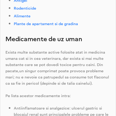
Antigel
Rodenticide
Alimente
Plante de apartament si de gradina
Medicamente de uz uman
Exista multe substante active folosite atat in medicina
umana cat si in cea veterinara, dar exista si mai multe
substante care se pot dovedi toxice pentru caini. Din
pacate,un singur comprimat poate provoca probleme
mari; nu e nevoie ca patrupedul sa consume tot flaconul
ca sa fie in pericol (depinde si de talia cainelui).
Pe lista acestor medicamente intra:
Antiinflamatoare si analgezice: ulcerul gastric si
blocajul renal sunt principalele probleme pe care le