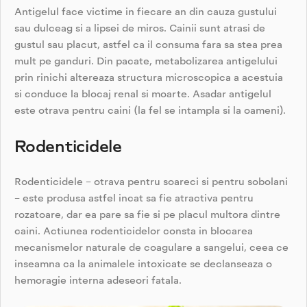
Antigelul face victime in fiecare an din cauza gustului
sau dulceag si a lipsei de miros. Cainii sunt atrasi de
gustul sau placut, astfel ca il consuma fara sa stea prea
mult pe ganduri. Din pacate, metabolizarea antigelului
prin rinichi altereaza structura microscopica a acestuia
si conduce la blocaj renal si moarte. Asadar antigelul
este otrava pentru caini (la fel se intampla si la oameni).
Rodenticidele
Rodenticidele – otrava pentru soareci si pentru sobolani
– este produsa astfel incat sa fie atractiva pentru
rozatoare, dar ea pare sa fie si pe placul multora dintre
caini. Actiunea rodenticidelor consta in blocarea
mecanismelor naturale de coagulare a sangelui, ceea ce
inseamna ca la animalele intoxicate se declanseaza o
hemoragie interna adeseori fatala.