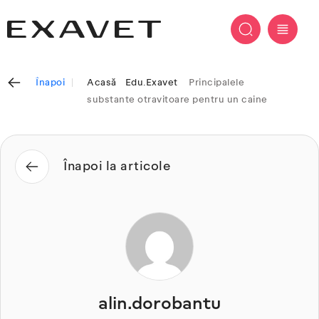
Înapoi
Acasă
Edu.Exavet
Principalele
substante otravitoare pentru un caine
Înapoi la articole
alin.dorobantu