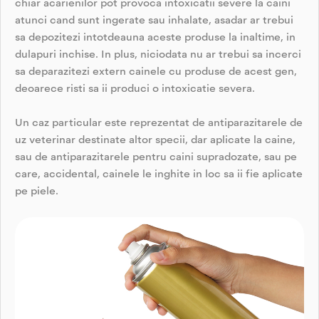
chiar acarienilor pot provoca intoxicatii severe la caini
atunci cand sunt ingerate sau inhalate, asadar ar trebui
sa depozitezi intotdeauna aceste produse la inaltime, in
dulapuri inchise. In plus, niciodata nu ar trebui sa incerci
sa deparazitezi extern cainele cu produse de acest gen,
deoarece risti sa ii produci o intoxicatie severa.
Un caz particular este reprezentat de antiparazitarele de
uz veterinar destinate altor specii, dar aplicate la caine,
sau de antiparazitarele pentru caini supradozate, sau pe
care, accidental, cainele le inghite in loc sa ii fie aplicate
pe piele.