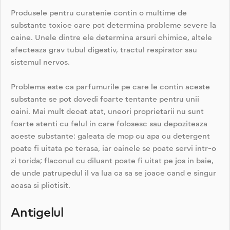
Produsele pentru curatenie contin o multime de
substante toxice care pot determina probleme severe la
caine. Unele dintre ele determina arsuri chimice, altele
afecteaza grav tubul digestiv, tractul respirator sau
sistemul nervos.
Problema este ca parfumurile pe care le contin aceste
substante se pot dovedi foarte tentante pentru unii
caini. Mai mult decat atat, uneori proprietarii nu sunt
foarte atenti cu felul in care folosesc sau depoziteaza
aceste substante: galeata de mop cu apa cu detergent
poate fi uitata pe terasa, iar cainele se poate servi intr-o
zi torida; flaconul cu diluant poate fi uitat pe jos in baie,
de unde patrupedul il va lua ca sa se joace cand e singur
acasa si plictisit.
Antigelul